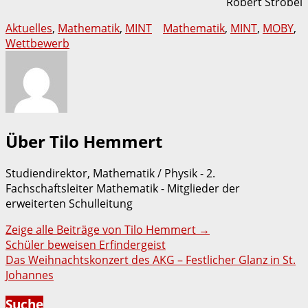
Robert Strobel
Aktuelles
,
Mathematik
,
MINT
Mathematik
,
MINT
,
MOBY
,
Wettbewerb
Über Tilo Hemmert
Studiendirektor, Mathematik / Physik - 2.
Fachschaftsleiter Mathematik - Mitglieder der
erweiterten Schulleitung
Zeige alle Beiträge von Tilo Hemmert
→
Beitragsnavigation
Schüler beweisen Erfindergeist
Das Weihnachtskonzert des AKG – Festlicher Glanz in St.
Johannes
Suche