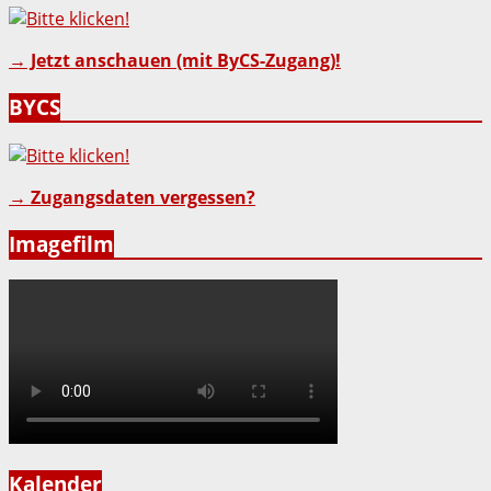
→ Jetzt anschauen (mit ByCS-Zugang)!
BYCS
→ Zugangsdaten vergessen?
Imagefilm
Kalender