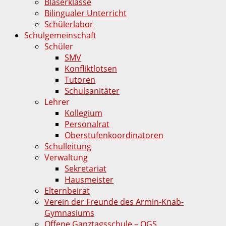
Bläserklasse
Bilingualer Unterricht
Schülerlabor
Schulgemeinschaft
Schüler
SMV
Konfliktlotsen
Tutoren
Schulsanitäter
Lehrer
Kollegium
Personalrat
Oberstufenkoordinatoren
Schulleitung
Verwaltung
Sekretariat
Hausmeister
Elternbeirat
Verein der Freunde des Armin-Knab-
Gymnasiums
Offene Ganztagsschule – OGS