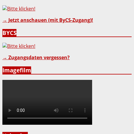
→ Jetzt anschauen (mit ByCS-Zugang)!
BYCS
→ Zugangsdaten vergessen?
Imagefilm