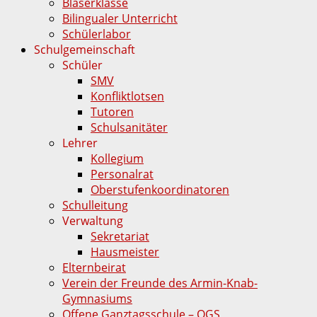
Bläserklasse
Bilingualer Unterricht
Schülerlabor
Schulgemeinschaft
Schüler
SMV
Konfliktlotsen
Tutoren
Schulsanitäter
Lehrer
Kollegium
Personalrat
Oberstufenkoordinatoren
Schulleitung
Verwaltung
Sekretariat
Hausmeister
Elternbeirat
Verein der Freunde des Armin-Knab-
Gymnasiums
Offene Ganztagsschule – OGS