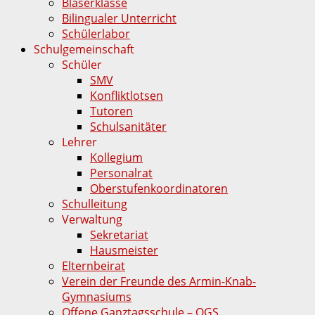
Bläserklasse
Bilingualer Unterricht
Schülerlabor
Schulgemeinschaft
Schüler
SMV
Konfliktlotsen
Tutoren
Schulsanitäter
Lehrer
Kollegium
Personalrat
Oberstufenkoordinatoren
Schulleitung
Verwaltung
Sekretariat
Hausmeister
Elternbeirat
Verein der Freunde des Armin-Knab-
Gymnasiums
Offene Ganztagsschule – OGS