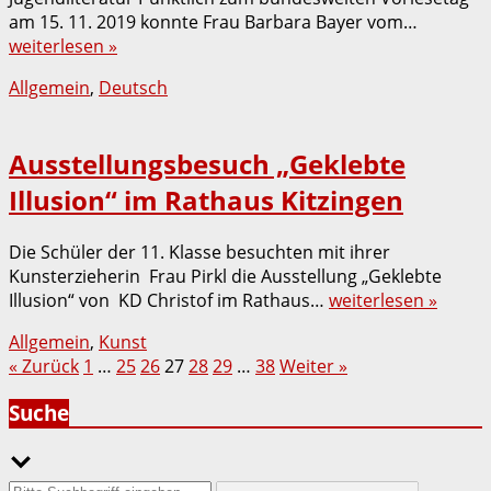
am 15. 11. 2019 konnte Frau Barbara Bayer vom…
weiterlesen »
Allgemein
,
Deutsch
Ausstellungsbesuch „Geklebte
Illusion“ im Rathaus Kitzingen
Die Schüler der 11. Klasse besuchten mit ihrer
Kunsterzieherin Frau Pirkl die Ausstellung „Geklebte
Illusion“ von KD Christof im Rathaus…
weiterlesen »
Allgemein
,
Kunst
Seitennummerierung
« Zurück
1
…
25
26
27
28
29
…
38
Weiter »
der
Suche
Beiträge