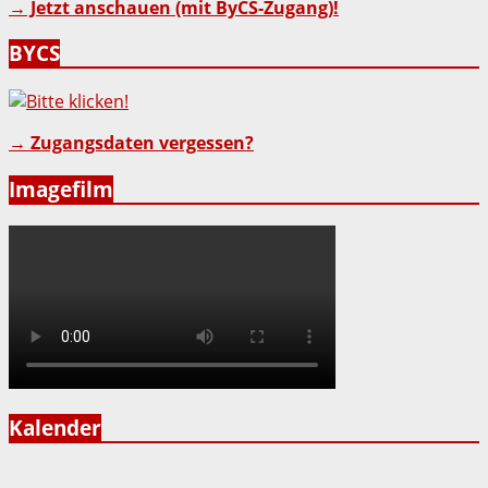
→ Jetzt anschauen (mit ByCS-Zugang)!
BYCS
→ Zugangsdaten vergessen?
Imagefilm
Kalender