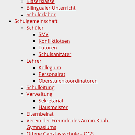
Bläserklasse
Bilingualer Unterricht
Schülerlabor
Schulgemeinschaft
Schüler
SMV
Konfliktlotsen
Tutoren
Schulsanitäter
Lehrer
Kollegium
Personalrat
Oberstufenkoordinatoren
Schulleitung
Verwaltung
Sekretariat
Hausmeister
Elternbeirat
Verein der Freunde des Armin-Knab-
Gymnasiums
Offene Ganztagsschule – OGS