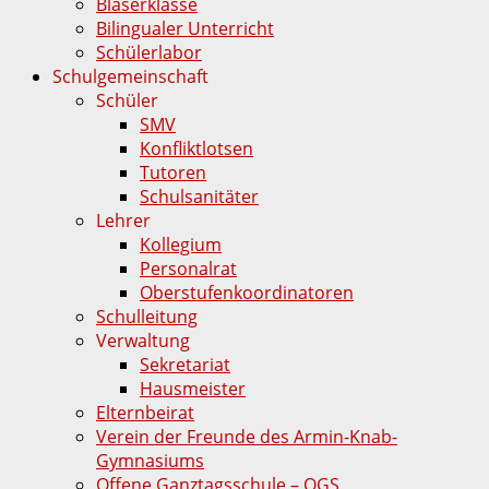
Bläserklasse
Bilingualer Unterricht
Schülerlabor
Schulgemeinschaft
Schüler
SMV
Konfliktlotsen
Tutoren
Schulsanitäter
Lehrer
Kollegium
Personalrat
Oberstufenkoordinatoren
Schulleitung
Verwaltung
Sekretariat
Hausmeister
Elternbeirat
Verein der Freunde des Armin-Knab-
Gymnasiums
Offene Ganztagsschule – OGS