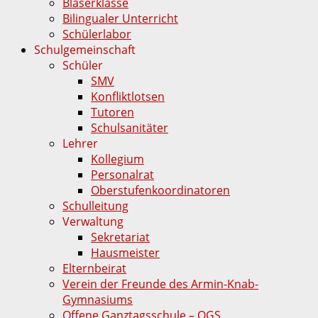
Bläserklasse
Bilingualer Unterricht
Schülerlabor
Schulgemeinschaft
Schüler
SMV
Konfliktlotsen
Tutoren
Schulsanitäter
Lehrer
Kollegium
Personalrat
Oberstufenkoordinatoren
Schulleitung
Verwaltung
Sekretariat
Hausmeister
Elternbeirat
Verein der Freunde des Armin-Knab-
Gymnasiums
Offene Ganztagsschule – OGS