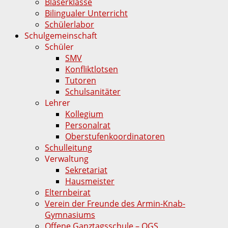
Bläserklasse
Bilingualer Unterricht
Schülerlabor
Schulgemeinschaft
Schüler
SMV
Konfliktlotsen
Tutoren
Schulsanitäter
Lehrer
Kollegium
Personalrat
Oberstufenkoordinatoren
Schulleitung
Verwaltung
Sekretariat
Hausmeister
Elternbeirat
Verein der Freunde des Armin-Knab-
Gymnasiums
Offene Ganztagsschule – OGS