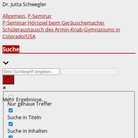
Dr. Jutta Schwegler
Allgemein
,
P-Seminar
Beitragsnavigation
P-Seminar Hörspiel beim Geräuschemacher
Schüleraustausch des Armin-Knab-Gymnasiums in
Colorado/USA
Suche
Mehr Ergebnisse...
Nur genaue Treffer
Suche in Titeln
Suche in Inhalten