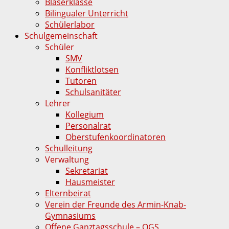
Bläserklasse
Bilingualer Unterricht
Schülerlabor
Schulgemeinschaft
Schüler
SMV
Konfliktlotsen
Tutoren
Schulsanitäter
Lehrer
Kollegium
Personalrat
Oberstufenkoordinatoren
Schulleitung
Verwaltung
Sekretariat
Hausmeister
Elternbeirat
Verein der Freunde des Armin-Knab-
Gymnasiums
Offene Ganztagsschule – OGS