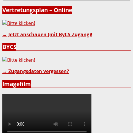
Vertretungsplan – Online
→ Jetzt anschauen (mit ByCS-Zugang)!
BYCS
→ Zugangsdaten vergessen?
Imagefilm