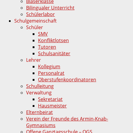
Bläserklasse
Bilingualer Unterricht
Schülerlabor
Schulgemeinschaft
Schüler
SMV
Konfliktlotsen
Tutoren
Schulsanitäter
Lehrer
Kollegium
Personalrat
Oberstufenkoordinatoren
Schulleitung
Verwaltung
Sekretariat
Hausmeister
Elternbeirat
Verein der Freunde des Armin-Knab-
Gymnasiums
Offene Ganztagsschule – OGS