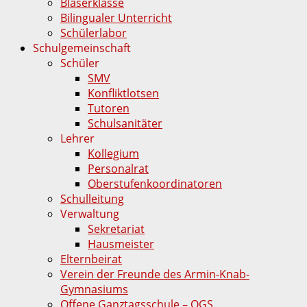
Bläserklasse
Bilingualer Unterricht
Schülerlabor
Schulgemeinschaft
Schüler
SMV
Konfliktlotsen
Tutoren
Schulsanitäter
Lehrer
Kollegium
Personalrat
Oberstufenkoordinatoren
Schulleitung
Verwaltung
Sekretariat
Hausmeister
Elternbeirat
Verein der Freunde des Armin-Knab-
Gymnasiums
Offene Ganztagsschule – OGS