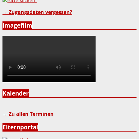
→ Zugangsdaten vergessen?
Imagefilm
Kalender
→ Zu allen Terminen
Elternportal