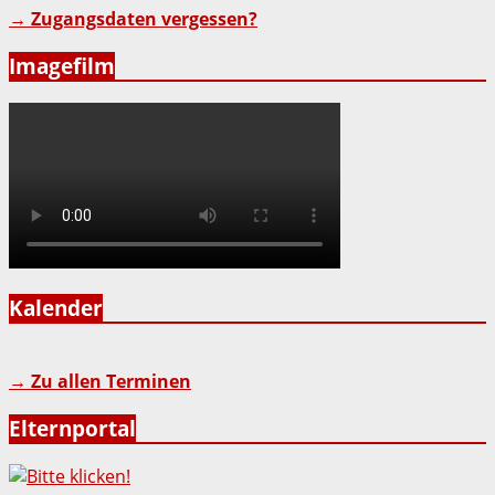
→ Zugangsdaten vergessen?
Imagefilm
Kalender
→ Zu allen Terminen
Elternportal