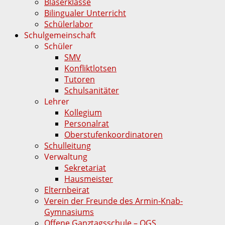
Bläserklasse
Bilingualer Unterricht
Schülerlabor
Schulgemeinschaft
Schüler
SMV
Konfliktlotsen
Tutoren
Schulsanitäter
Lehrer
Kollegium
Personalrat
Oberstufenkoordinatoren
Schulleitung
Verwaltung
Sekretariat
Hausmeister
Elternbeirat
Verein der Freunde des Armin-Knab-
Gymnasiums
Offene Ganztagsschule – OGS