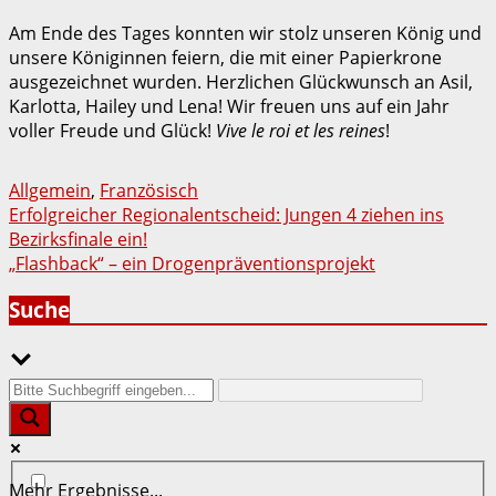
Am Ende des Tages konnten wir stolz unseren König und
unsere Königinnen feiern, die mit einer Papierkrone
ausgezeichnet wurden. Herzlichen Glückwunsch an Asil,
Karlotta, Hailey und Lena! Wir freuen uns auf ein Jahr
voller Freude und Glück!
Vive le roi et les reines
!
Allgemein
,
Französisch
Beitragsnavigation
Erfolgreicher Regionalentscheid: Jungen 4 ziehen ins
Bezirksfinale ein!
„Flashback“ – ein Drogenpräventionsprojekt
Suche
Mehr Ergebnisse...