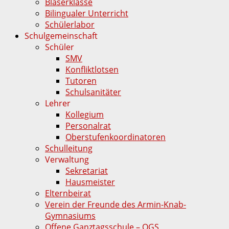
Bläserklasse
Bilingualer Unterricht
Schülerlabor
Schulgemeinschaft
Schüler
SMV
Konfliktlotsen
Tutoren
Schulsanitäter
Lehrer
Kollegium
Personalrat
Oberstufenkoordinatoren
Schulleitung
Verwaltung
Sekretariat
Hausmeister
Elternbeirat
Verein der Freunde des Armin-Knab-
Gymnasiums
Offene Ganztagsschule – OGS