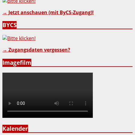
→ Jetzt anschauen (mit ByCS-Zugang)!
BYCS
→ Zugangsdaten vergessen?
Imagefilm
Kalender