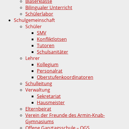
Bläserklasse
Bilingualer Unterricht
Schülerlabor
Schulgemeinschaft
Schüler
SMV
Konfliktlotsen
Tutoren
Schulsanitäter
Lehrer
Kollegium
Personalrat
Oberstufenkoordinatoren
Schulleitung
Verwaltung
Sekretariat
Hausmeister
Elternbeirat
Verein der Freunde des Armin-Knab-
Gymnasiums
Offene Ganztagsschule – OGS