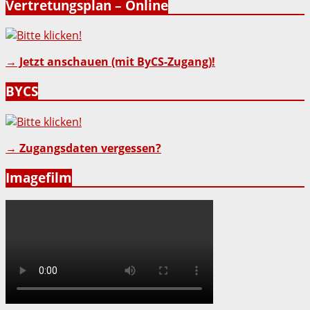
Vertretungsplan – Online
→ Jetzt anschauen (mit ByCS-Zugang)!
BYCS
→ Zugangsdaten vergessen?
Imagefilm