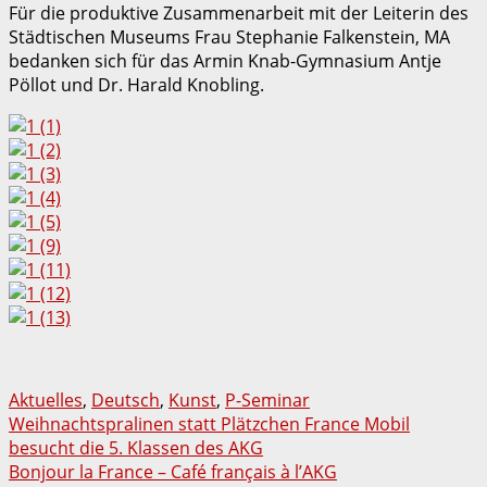
Für die produktive Zusammenarbeit mit der Leiterin des
Städtischen Museums Frau Stephanie Falkenstein, MA
bedanken sich für das Armin Knab-Gymnasium Antje
Pöllot und Dr. Harald Knobling.
Aktuelles
,
Deutsch
,
Kunst
,
P-Seminar
Beitragsnavigation
Weihnachtspralinen statt Plätzchen France Mobil
besucht die 5. Klassen des AKG
Bonjour la France – Café français à l’AKG