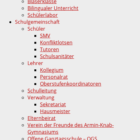
Bläserklasse
Bilingualer Unterricht
Schülerlabor
Schulgemeinschaft
Schüler
SMV
Konfliktlotsen
Tutoren
Schulsanitäter
Lehrer
Kollegium
Personalrat
Oberstufenkoordinatoren
Schulleitung
Verwaltung
Sekretariat
Hausmeister
Elternbeirat
Verein der Freunde des Armin-Knab-
Gymnasiums
Offene Ganztagsschule – OGS