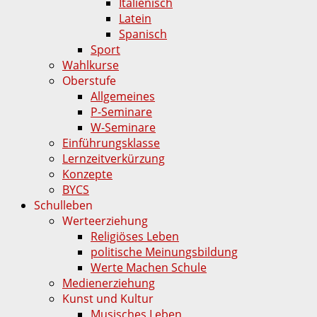
Italienisch
Latein
Spanisch
Sport
Wahlkurse
Oberstufe
Allgemeines
P-Seminare
W-Seminare
Einführungsklasse
Lernzeitverkürzung
Konzepte
BYCS
Schulleben
Werteerziehung
Religiöses Leben
politische Meinungsbildung
Werte Machen Schule
Medienerziehung
Kunst und Kultur
Musisches Leben