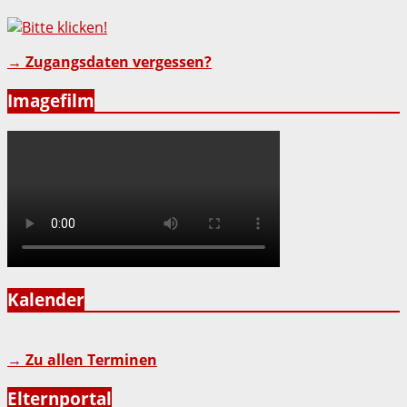
→ Zugangsdaten vergessen?
Imagefilm
Kalender
→ Zu allen Terminen
Elternportal