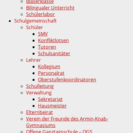
Bläserklasse
Bilingualer Unterricht
Schülerlabor
Schulgemeinschaft
Schüler
SMV
Konfliktlotsen
Tutoren
Schulsanitäter
Lehrer
Kollegium
Personalrat
Oberstufenkoordinatoren
Schulleitung
Verwaltung
Sekretariat
Hausmeister
Elternbeirat
Verein der Freunde des Armin-Knab-
Gymnasiums
Offene Ganztagsschule – OGS