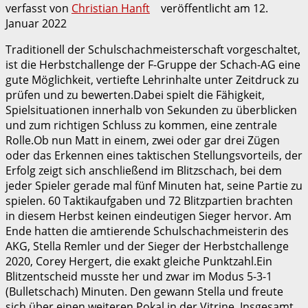
verfasst von
Christian Hanft
veröffentlicht am
12.
Januar 2022
Traditionell der Schulschachmeisterschaft vorgeschaltet,
ist die Herbstchallenge der F-Gruppe der Schach-AG eine
gute Möglichkeit, vertiefte Lehrinhalte unter Zeitdruck zu
prüfen und zu bewerten.Dabei spielt die Fähigkeit,
Spielsituationen innerhalb von Sekunden zu überblicken
und zum richtigen Schluss zu kommen, eine zentrale
Rolle.Ob nun Matt in einem, zwei oder gar drei Zügen
oder das Erkennen eines taktischen Stellungsvorteils, der
Erfolg zeigt sich anschließend im Blitzschach, bei dem
jeder Spieler gerade mal fünf Minuten hat, seine Partie zu
spielen. 60 Taktikaufgaben und 72 Blitzpartien brachten
in diesem Herbst keinen eindeutigen Sieger hervor. Am
Ende hatten die amtierende Schulschachmeisterin des
AKG, Stella Remler und der Sieger der Herbstchallenge
2020, Corey Hergert, die exakt gleiche Punktzahl.Ein
Blitzentscheid musste her und zwar im Modus 5-3-1
(Bulletschach) Minuten. Den gewann Stella und freute
sich über einen weiteren Pokal in der Vitrine. Insgesamt