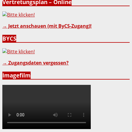
Vertretungsplan – Online
→ Jetzt anschauen (mit ByCS-Zugang)!
BYCS
→ Zugangsdaten vergessen?
Imagefilm