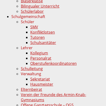
Bläserklasse
Bilingualer Unterricht
Schülerlabor
Schulgemeinschaft
Schüler
SMV
Konfliktlotsen
Tutoren
Schulsanitäter
Lehrer
Kollegium
Personalrat
Oberstufenkoordinatoren
Schulleitung
Verwaltung
Sekretariat
Hausmeister
Elternbeirat
Verein der Freunde des Armin-Knab-
Gymnasiums
Offene Ganztagsschule – OGS