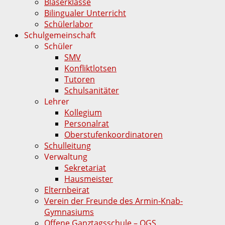
Bläserklasse
Bilingualer Unterricht
Schülerlabor
Schulgemeinschaft
Schüler
SMV
Konfliktlotsen
Tutoren
Schulsanitäter
Lehrer
Kollegium
Personalrat
Oberstufenkoordinatoren
Schulleitung
Verwaltung
Sekretariat
Hausmeister
Elternbeirat
Verein der Freunde des Armin-Knab-
Gymnasiums
Offene Ganztagsschule – OGS