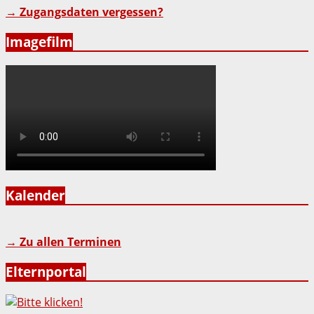
→ Zugangsdaten vergessen?
Imagefilm
Kalender
→ Zu allen Terminen
Elternportal