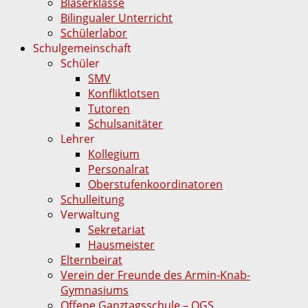
Bläserklasse
Bilingualer Unterricht
Schülerlabor
Schulgemeinschaft
Schüler
SMV
Konfliktlotsen
Tutoren
Schulsanitäter
Lehrer
Kollegium
Personalrat
Oberstufenkoordinatoren
Schulleitung
Verwaltung
Sekretariat
Hausmeister
Elternbeirat
Verein der Freunde des Armin-Knab-
Gymnasiums
Offene Ganztagsschule – OGS