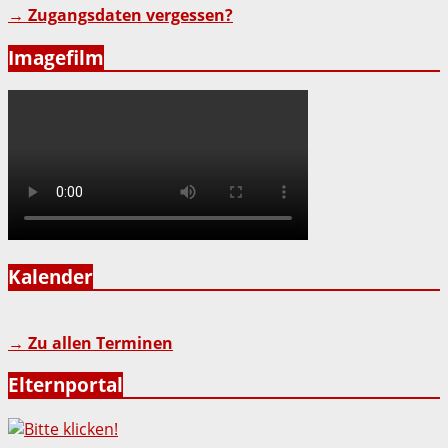
→ Zugangsdaten vergessen?
Imagefilm
Kalender
→ Zu allen Terminen
Elternportal