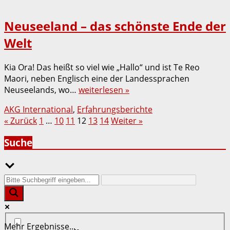
Neuseeland – das schönste Ende der
Welt
Kia Ora! Das heißt so viel wie „Hallo“ und ist Te Reo
Maori, neben Englisch eine der Landessprachen
Neuseelands, wo…
weiterlesen »
AKG International
,
Erfahrungsberichte
Seitennummerierung
« Zurück
1
…
10
11
12
13
14
Weiter »
der
Suche
Beiträge
Mehr Ergebnisse...