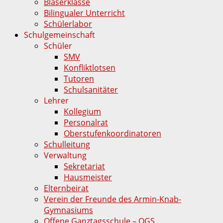
Bläserklasse
Bilingualer Unterricht
Schülerlabor
Schulgemeinschaft
Schüler
SMV
Konfliktlotsen
Tutoren
Schulsanitäter
Lehrer
Kollegium
Personalrat
Oberstufenkoordinatoren
Schulleitung
Verwaltung
Sekretariat
Hausmeister
Elternbeirat
Verein der Freunde des Armin-Knab-
Gymnasiums
Offene Ganztagsschule – OGS