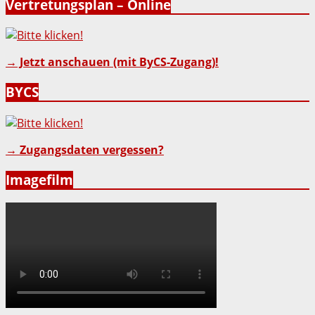
Vertretungsplan – Online
→ Jetzt anschauen (mit ByCS-Zugang)!
BYCS
→ Zugangsdaten vergessen?
Imagefilm