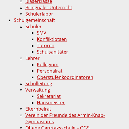
Bläserklasse
Bilingualer Unterricht
Schülerlabor
Schulgemeinschaft
Schüler
SMV
Konfliktlotsen
Tutoren
Schulsanitäter
Lehrer
Kollegium
Personalrat
Oberstufenkoordinatoren
Schulleitung
Verwaltung
Sekretariat
Hausmeister
Elternbeirat
Verein der Freunde des Armin-Knab-
Gymnasiums
Offene Ganztagsschule – OGS