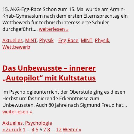
15. AKG-Egg-Race Schon zum 15. Mal wurde am Armin-
Knab-Gymnasium nach dem ersten Elternsprechtag ein
Wettbewerb für technisch interessierte Schüler
durchgeführt….
weiterlesen »
Aktuelles
,
MINT
,
Physik
Egg Race
,
MINT
,
Physik
,
Wettbewerb
Das Unbewusste – innerer
„Autopilot“ mit Kultstatus
Im Psychologieunterricht der Oberstufe ging es diesen
Herbst um faszinierende Erkenntnisse zum
Unbewussten. Auch 80 Jahre nach Sigmund Freud hat…
weiterlesen »
Aktuelles
,
Psychologie
Seitennummerierung
« Zurück
1
…
4
5
6
7
8
…
12
Weiter »