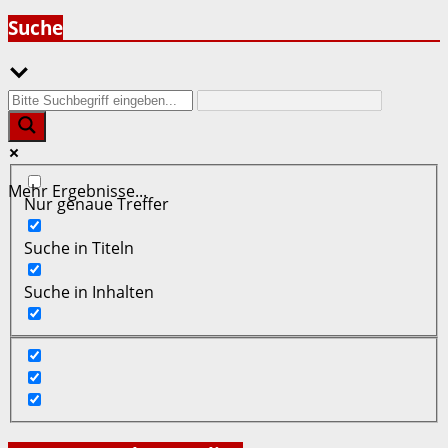
der
Suche
Beiträge
Mehr Ergebnisse...
Nur genaue Treffer
Suche in Titeln
Suche in Inhalten