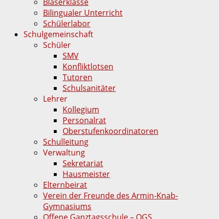
Bläserklasse
Bilingualer Unterricht
Schülerlabor
Schulgemeinschaft
Schüler
SMV
Konfliktlotsen
Tutoren
Schulsanitäter
Lehrer
Kollegium
Personalrat
Oberstufenkoordinatoren
Schulleitung
Verwaltung
Sekretariat
Hausmeister
Elternbeirat
Verein der Freunde des Armin-Knab-
Gymnasiums
Offene Ganztagsschule – OGS