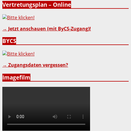
Vertretungsplan – Online
→ Jetzt anschauen (mit ByCS-Zugang)!
BYCS
→ Zugangsdaten vergessen?
Imagefilm