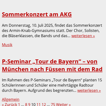
Sommerkonzert am AKG
Am Donnerstag, 10. Juli 2025, findet das Sommerkonzert
des Armin-Knab-Gymnasiums statt. Der Chor, Solisten,
die Bläserklassen, die Bands und das…
weiterlesen »
Musik
P-Seminar „Tour de Bayern“ – von
München nach Füssen mit dem Rad
Im Rahmen des P-Seminars „Tour de Bayern“ planten 15
Schülerinnen und Schüler eine mehrtägige Radtour
durch Bayern. Aufgrund des begrenzten…
weiterlesen »
Allgemein
Seitennummerierung
« Zurück
1
…
8
9
10
11
12
…
75
Weiter »