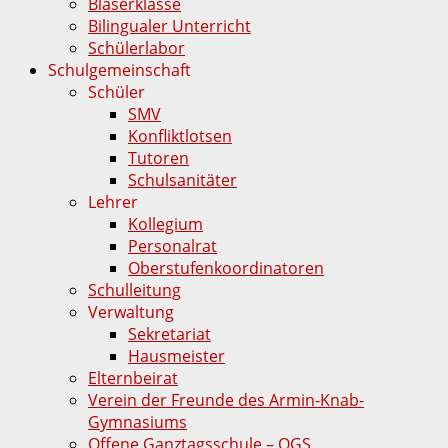
Bläserklasse
Bilingualer Unterricht
Schülerlabor
Schulgemeinschaft
Schüler
SMV
Konfliktlotsen
Tutoren
Schulsanitäter
Lehrer
Kollegium
Personalrat
Oberstufenkoordinatoren
Schulleitung
Verwaltung
Sekretariat
Hausmeister
Elternbeirat
Verein der Freunde des Armin-Knab-
Gymnasiums
Offene Ganztagsschule – OGS