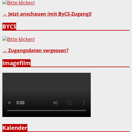
→ Jetzt anschauen (mit ByCS-Zugang)!
BYCS
→ Zugangsdaten vergessen?
Imagefilm
Kalender