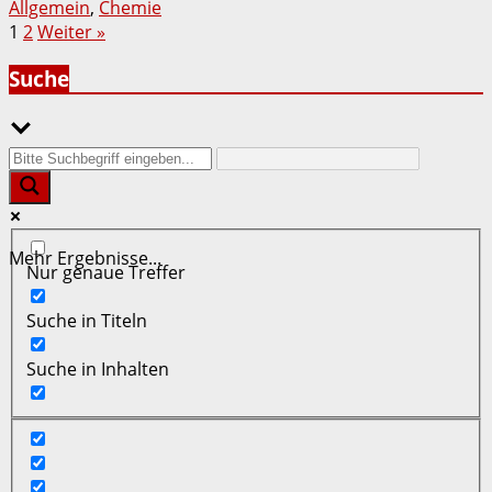
Allgemein
,
Chemie
Seitennummerierung
1
2
Weiter »
der
Suche
Beiträge
Mehr Ergebnisse...
Nur genaue Treffer
Suche in Titeln
Suche in Inhalten