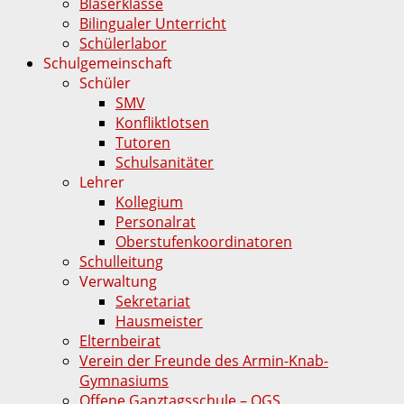
Bläserklasse
Bilingualer Unterricht
Schülerlabor
Schulgemeinschaft
Schüler
SMV
Konfliktlotsen
Tutoren
Schulsanitäter
Lehrer
Kollegium
Personalrat
Oberstufenkoordinatoren
Schulleitung
Verwaltung
Sekretariat
Hausmeister
Elternbeirat
Verein der Freunde des Armin-Knab-
Gymnasiums
Offene Ganztagsschule – OGS